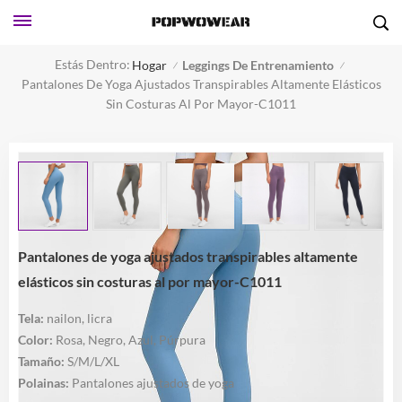
Estás Dentro:
Hogar
Leggings De Entrenamiento
/
/
Pantalones De Yoga Ajustados Transpirables Altamente Elásticos
Sin Costuras Al Por Mayor-C1011
Pantalones de yoga ajustados transpirables altamente
elásticos sin costuras al por mayor-C1011
Tela:
nailon, licra
Color:
Rosa, Negro, Azul, Púrpura
Tamaño:
S/M/L/XL
Polainas:
Pantalones ajustados de yoga