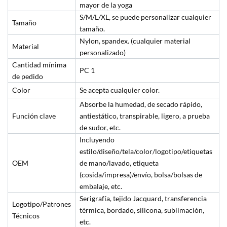
mayor de la yoga
S/M/L/XL, se puede personalizar cualquier
Tamaño
tamaño.
Nylon, spandex. (cualquier material
Material
personalizado)
Cantidad mínima
PC 1
de pedido
Color
Se acepta cualquier color.
Absorbe la humedad, de secado rápido,
Función clave
antiestático, transpirable, ligero, a prueba
de sudor, etc.
Incluyendo
estilo/diseño/tela/color/logotipo/etiquetas
OEM
de mano/lavado, etiqueta
(cosida/impresa)/envío, bolsa/bolsas de
embalaje, etc.
Serigrafía, tejido Jacquard, transferencia
Logotipo/Patrones
térmica, bordado, silicona, sublimación,
Técnicos
etc.