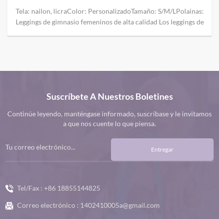
C2002
Tela: 100% nailon.Color: Negro, gris oscuro, azul lago, amarillo
claroTamaño: S/M/L/XLPolainas: Leggings de entrenamiento
Los leggings de entrenamiento de cinco puntos de verano para
mujer de cintura alta son ideales para el fitness de verano.
Estos pantalones presentan un diseño de cintura alta que
brinda soporte abdominal adicional para mayor comodidad
durante el ejercicio. La longitud del pantalón es adecuada para
las altas temperaturas del verano. No solo pueden lucir las
Suscríbete A Nuestros Boletines
piernas delgadas, sino que también ayudan a disipar el calor,
permitiéndole mantenerse fresco en el caluroso verano.
Continúe leyendo, manténgase informado, suscríbase y le invitamos
a que nos cuente lo que piensa.
Entregar
Tel/Fax :
+86 18855144825
Correo electrónico :
1402410005a@gmail.com