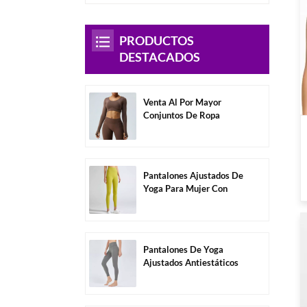
PRODUCTOS
DESTACADOS
Venta Al Por Mayor
Conjuntos De Ropa
Deportiva Para Mujer Sin
Espalda De Manga
Larga-A3004
Pantalones Ajustados De
Yoga Para Mujer Con
Control De Barriga De
Color Sólido Al Por
Mayor-C1004
Pantalones De Yoga
Ajustados Antiestáticos
Altamente Elásticos Sin
Costuras Al Por Mayor-
C1006