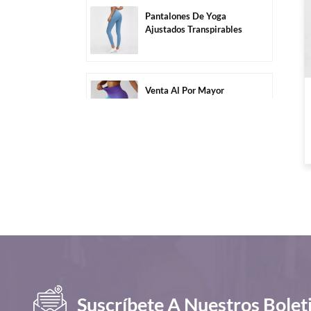
Pantalones De Yoga
Ajustados Transpirables
Altamente Elásticos Sin
Costuras Al Por Mayor-
C1011
Venta Al Por Mayor
Pantalones Cortos De
Ejercicio Sin Costuras De
Secado Rápido De Color
Degradado-C2005
Pantalones Cortos De
Gimnasio Con Control De
Barriga De Cintura Alta
Al Por Mayor
Personalizados-C2010
Gimnasio De Manga
Larga Top-D1005 De Las
Mujeres Ocasionales
Sueltas Al Por Mayor
Suscríbete A Nuestros Bolet