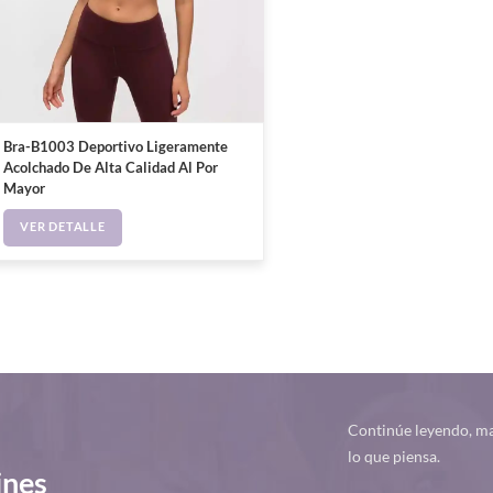
Bra-B1003 Deportivo Ligeramente
Acolchado De Alta Calidad Al Por
Mayor
VER DETALLE
Continúe leyendo, ma
lo que piensa.
ines