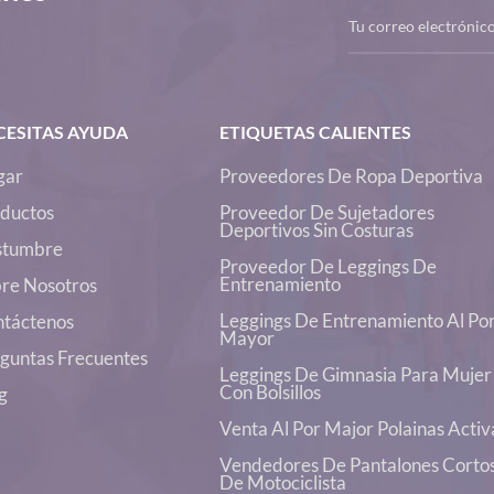
CESITAS AYUDA
ETIQUETAS CALIENTES
gar
Proveedores De Ropa Deportiva
ductos
Proveedor De Sujetadores
Deportivos Sin Costuras
stumbre
Proveedor De Leggings De
Entrenamiento
re Nosotros
Leggings De Entrenamiento Al Po
táctenos
Mayor
guntas Frecuentes
Leggings De Gimnasia Para Mujer
Con Bolsillos
g
Venta Al Por Major Polainas Activ
Vendedores De Pantalones Corto
De Motociclista