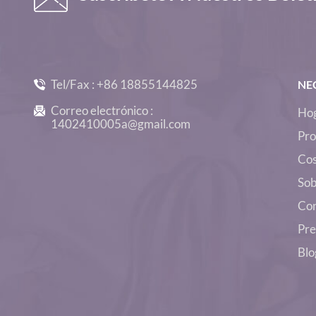
Venta Al Por Mayor Tops
Cortos De Entrenamiento
Sexy De Manga Larga Sin
Costuras -D1009
Tel/Fax :
+86 18855144825
NE
Correo electrónico :
Ho
1402410005a@gmail.com
Pro
Co
Sob
Con
Pre
Blo