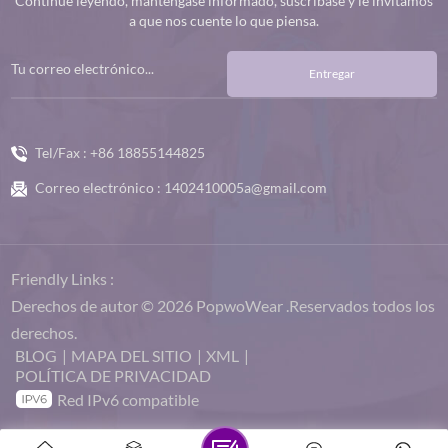
Continúe leyendo, manténgase informado, suscríbase y le invitamos
a que nos cuente lo que piensa.
Entregar
Tel/Fax :
+86 18855144825
Correo electrónico :
1402410005a@gmail.com
Friendly Links :
Derechos de autor © 2026 PopwoWear .Reservados todos los
derechos.
BLOG
|
MAPA DEL SITIO
|
XML
|
POLÍTICA DE PRIVACIDAD
Red IPv6 compatible