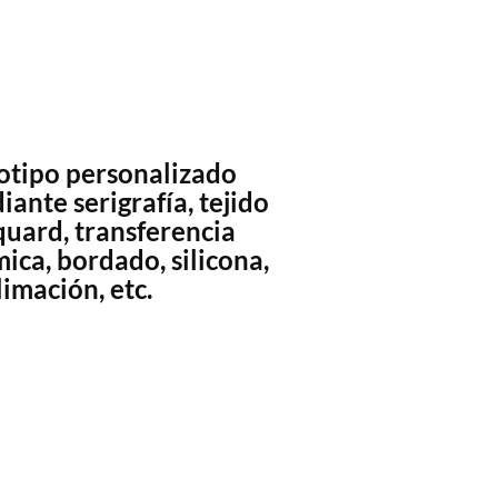
otipo personalizado
iante serigrafía, tejido
quard, transferencia
mica, bordado, silicona,
limación, etc.