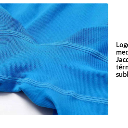
Log
med
Jac
tér
sub