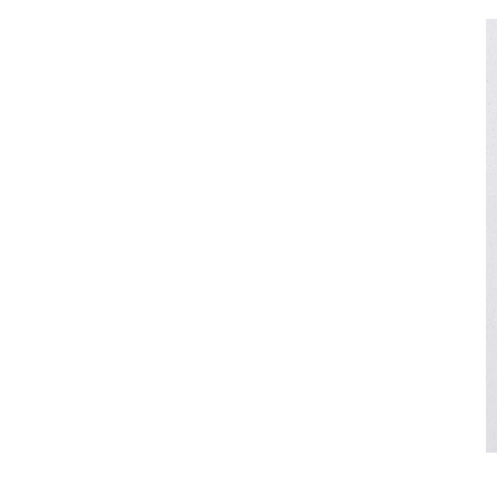
Pantalones Cortos De
Gimnasio Con Control De
Barriga De Cintura Alta
Al Por Mayor
Personalizados-C2010
Gimnasio De Manga
Larga Top-D1005 De Las
Mujeres Ocasionales
Sueltas Al Por Mayor
Venta Al Por Mayor Tops
Cortos De Entrenamiento
Sexy De Manga Larga Sin
Costuras -D1009