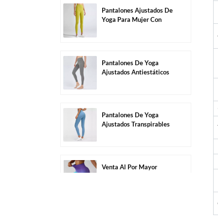
Pantalones Ajustados De
Yoga Para Mujer Con
Control De Barriga De
Color Sólido Al Por
Mayor-C1004
Pantalones De Yoga
Ajustados Antiestáticos
Altamente Elásticos Sin
Costuras Al Por Mayor-
C1006
Pantalones De Yoga
Ajustados Transpirables
Altamente Elásticos Sin
Costuras Al Por Mayor-
C1011
Venta Al Por Mayor
Pantalones Cortos De
Ejercicio Sin Costuras De
Secado Rápido De Color
Degradado-C2005