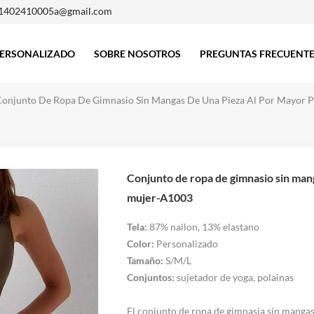
1402410005a@gmail.com
ERSONALIZADO
SOBRE NOSOTROS
PREGUNTAS FRECUENT
onjunto De Ropa De Gimnasio Sin Mangas De Una Pieza Al Por Mayor 
Conjunto de ropa de gimnasio sin mangas de una pieza al por mayor para
mujer-A1003
Tela:
87% nailon, 13% elastano
Color:
Personalizado
Tamaño:
S/M/L
Conjuntos:
sujetador de yoga, polainas
El conjunto de ropa de gimnasia sin mangas