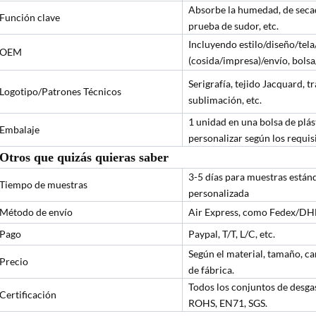
Absorbe la humedad, de secado
Función clave
prueba de sudor, etc.
Incluyendo estilo/diseño/tela
OEM
(cosida/impresa)/envío, bolsa
Serigrafía, tejido Jacquard, t
Logotipo/Patrones Técnicos
sublimación, etc.
1 unidad en una bolsa de plás
Embalaje
personalizar según los requisi
Otros que quizás quieras saber
3-5 días para muestras estánd
Tiempo de muestras
personalizada
Método de envío
Air Express, como Fedex/DHL/
Pago
Paypal, T/T, L/C, etc.
Según el material, tamaño, ca
Precio
de fábrica.
Todos los conjuntos de desga
Certificación
ROHS, EN71, SGS.