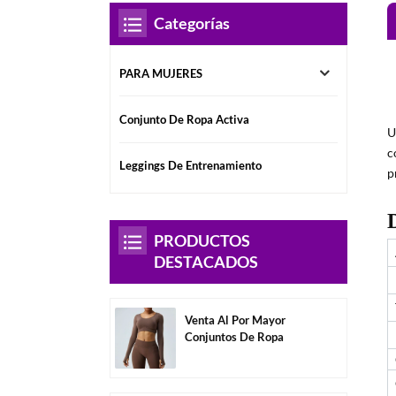
Categorías
PARA MUJERES
Conjunto De Ropa Activa
U
c
Leggings De Entrenamiento
p
PRODUCTOS
DESTACADOS
Venta Al Por Mayor
Conjuntos De Ropa
Deportiva Para Mujer Sin
Espalda De Manga
Larga-A3004