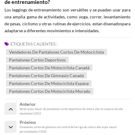
de entrenamiento?
Los leggings de entrenamiento son versátiles y se pueden usar para
una amplia gama de actividades, como yoga, correr, levantamiento
de pesas, ciclismo y otras rutinas de ejercicios. estan disenadospara
adaptarse a diferentes movimientos e intensidades.
ETIQUETAS CALIENTES :
Vendedores De Pantalones Cortos De Motociclista
Pantalones Cortos Deportivos
Pantalones Cortos De Motociclista Canadá
Pantalones Cortos De Gimnasio Canadá
Pantalones Cortos De Motociclista Espana
Pantalones Cortos De Motociclista Morado
Anterior
Venta al por mayor de pantalones cortos deportivos de cintura alta sin costuras de alta
elasticidad-C2012
Próximo
Pantalones cortos de gimnasio con control de barriga de cintura alta al por mayor
personalizados-C2010