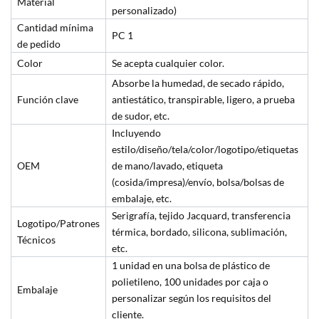
Material
personalizado)
Cantidad mínima
PC 1
de pedido
Color
Se acepta cualquier color.
Absorbe la humedad, de secado rápido,
Función clave
antiestático, transpirable, ligero, a prueba
de sudor, etc.
Incluyendo
estilo/diseño/tela/color/logotipo/etiquetas
OEM
de mano/lavado, etiqueta
(cosida/impresa)/envío, bolsa/bolsas de
embalaje, etc.
Serigrafía, tejido Jacquard, transferencia
Logotipo/Patrones
térmica, bordado, silicona, sublimación,
Técnicos
etc.
1 unidad en una bolsa de plástico de
polietileno, 100 unidades por caja o
Embalaje
personalizar según los requisitos del
cliente.