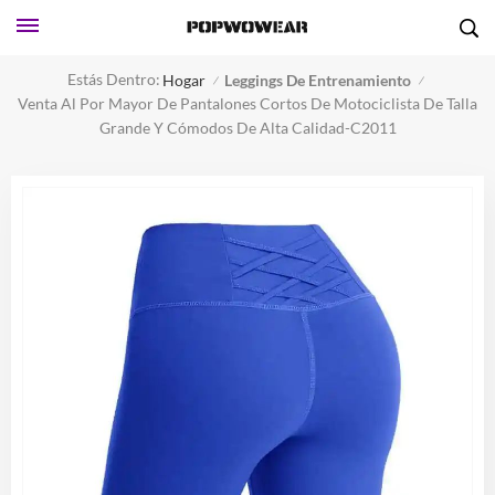
Estás Dentro:
Hogar
Leggings De Entrenamiento
/
/
Venta Al Por Mayor De Pantalones Cortos De Motociclista De Talla
Grande Y Cómodos De Alta Calidad-C2011