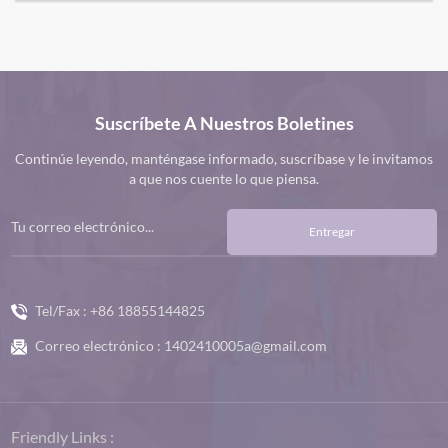
elasticidad están hechos de telas de alto rendimiento que
brindan una sensación suave y sedosa a su piel. El diseño sin
costuras no sólo mejora la estética general sino que también
minimiza el roce y la irritación incluso durante los
entrenamientos más intensos. El elástico en cuatro direcciones
Suscríbete A Nuestros Boletines
garantiza un movimiento sin restricciones para que puedas
moverte con facilidad.
Continúe leyendo, manténgase informado, suscríbase y le invitamos
a que nos cuente lo que piensa.
Entregar
Tel/Fax :
+86 18855144825
Correo electrónico :
1402410005a@gmail.com
Friendly Links :