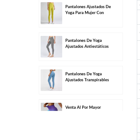
Pantalones Ajustados De
Yoga Para Mujer Con
Control De Barriga De
Color Sólido Al Por
Mayor-C1004
Pantalones De Yoga
Ajustados Antiestáticos
Altamente Elásticos Sin
Costuras Al Por Mayor-
C1006
Pantalones De Yoga
Ajustados Transpirables
Altamente Elásticos Sin
Costuras Al Por Mayor-
C1011
Venta Al Por Mayor
Pantalones Cortos De
Ejercicio Sin Costuras De
Secado Rápido De Color
Degradado-C2005