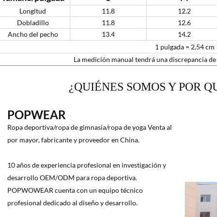
Longitud
11.8
12.2
Dobladillo
11.8
12.6
Ancho del pecho
13.4
14.2
1 pulgada = 2,54 cm
La medición manual tendrá una discrepancia d
¿QUIÉNES SOMOS Y POR Q
POPWEAR
Ropa deportiva/ropa de gimnasia/ropa de yoga Venta al
por mayor, fabricante y proveedor en China.
10 años de experiencia profesional en investigación y
desarrollo OEM/ODM para ropa deportiva.
POPWOWEAR cuenta con un equipo técnico
profesional dedicado al diseño y desarrollo.