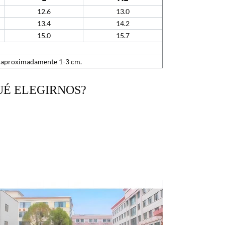
12.6
13.0
13.4
14.2
15.0
15.7
e aproximadamente 1-3 cm.
UÉ ELEGIRNOS?