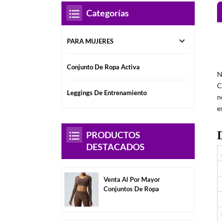
Categorías
PARA MUJERES
Conjunto De Ropa Activa
N
C
Leggings De Entrenamiento
n
e
PRODUCTOS
DESTACADOS
Venta Al Por Mayor
Conjuntos De Ropa
Deportiva Para Mujer Sin
Espalda De Manga
Larga-A3004