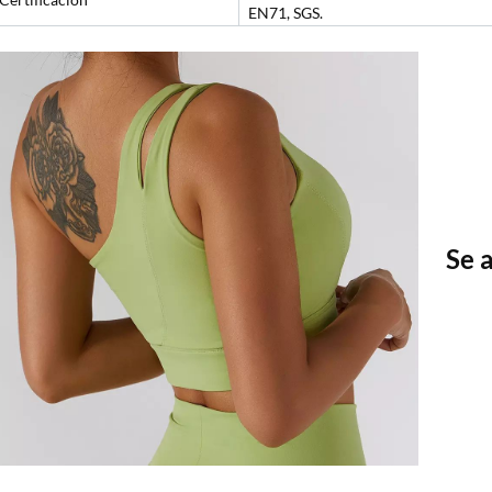
EN71, SGS.
Se 