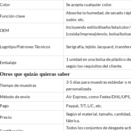
Color
Se acepta cualquier color.
Absorbe la humedad, de secado rápido
Función clave
sudor, etc.
Incluyendo estilo/diseño/tela/color
OEM
(cosida/impresa)/envío, bolsa/bolsas
Logotipo/Patrones Técnicos
Serigrafía, tejido Jacquard, transfer
1 unidad en una bolsa de plástico de
Embalaje
según los requisitos del cliente.
Otros que quizás quieras saber
3-5 días para muestras estándar o m
Tiempo de muestras
personalizada
Método de envío
Air Express, como Fedex/DHL/UPS, e
Pago
Paypal, T/T, L/C, etc.
Según el material, tamaño, cantidad,
Precio
fábrica.
Todos los conjuntos de desgaste ac
Certificación