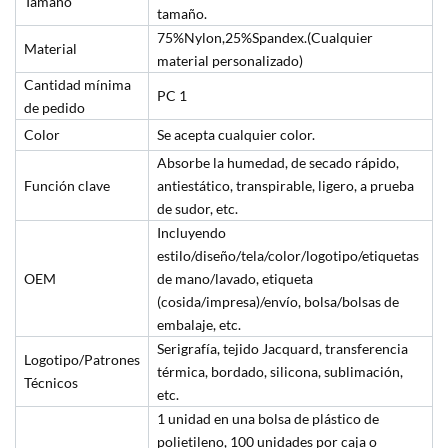
Tamaño
tamaño.
75%Nylon,25%Spandex.(Cualquier
Material
material personalizado)
Cantidad mínima
PC 1
de pedido
Color
Se acepta cualquier color.
Absorbe la humedad, de secado rápido,
Función clave
antiestático, transpirable, ligero, a prueba
de sudor, etc.
Incluyendo
estilo/diseño/tela/color/logotipo/etiquetas
OEM
de mano/lavado, etiqueta
(cosida/impresa)/envío, bolsa/bolsas de
embalaje, etc.
Serigrafía, tejido Jacquard, transferencia
Logotipo/Patrones
térmica, bordado, silicona, sublimación,
Técnicos
etc.
1 unidad en una bolsa de plástico de
polietileno, 100 unidades por caja o