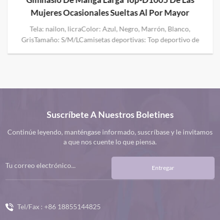
Mujeres Ocasionales Sueltas Al Por Mayor
Tela: nailon, licraColor: Azul, Negro, Marrón, Blanco,
GrisTamaño: S/M/LCamisetas deportivas: Top deportivo de
manga larga La camiseta de gimnasio de manga larga para
mujer Loose Casual presenta un diseño elegante y corto que
acentúa la cintura y al mismo tiempo proporciona un
movimiento fácil durante el entrenamiento. La longitud logra
un equilibrio entre lo moderno y lo funcional, lo que le permite
mostrar su estilo sin comprometer el rendimiento.
Suscríbete A Nuestros Boletines
Continúe leyendo, manténgase informado, suscríbase y le invitamos
a que nos cuente lo que piensa.
Entregar
Tel/Fax :
+86 18855144825