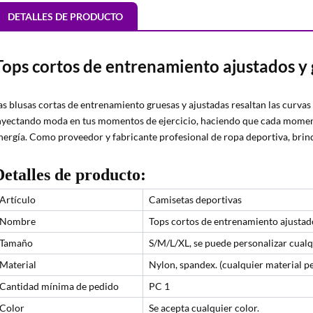
DETALLES DE PRODUCTO
Tops cortos de entrenamiento ajustados y 
as blusas cortas de entrenamiento gruesas y ajustadas resaltan las curvas
nyectando moda en tus momentos de ejercicio, haciendo que cada moment
nergía. Como proveedor y fabricante profesional de ropa deportiva, br
Detalles de producto:
Artículo
Camisetas deportivas
Nombre
Tops cortos de entrenamiento ajustad
Tamaño
S/M/L/XL, se puede personalizar cual
Material
Nylon, spandex. (cualquier material p
Cantidad mínima de pedido
PC 1
Color
Se acepta cualquier color.