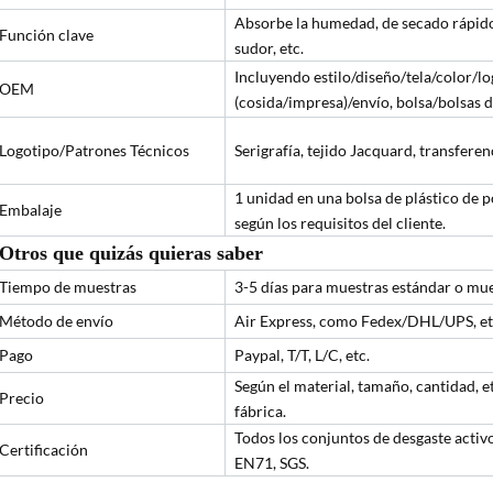
Absorbe la humedad, de secado rápido, 
Función clave
sudor, etc.
Incluyendo estilo/diseño/tela/color/l
OEM
(cosida/impresa)/envío, bolsa/bolsas d
Logotipo/Patrones Técnicos
Serigrafía, tejido Jacquard, transferen
1 unidad en una bolsa de plástico de p
Embalaje
según los requisitos del cliente.
Otros que quizás quieras saber
Tiempo de muestras
3-5 días para muestras estándar o mue
Método de envío
Air Express, como Fedex/DHL/UPS, etc
Pago
Paypal, T/T, L/C, etc.
Según el material, tamaño, cantidad, e
Precio
fábrica.
Todos los conjuntos de desgaste acti
Certificación
EN71, SGS.