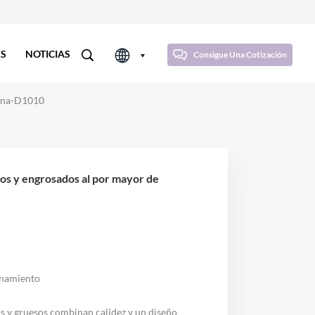
ES
NOTICIAS
Consigue Una Cotización
hina-D1010
enamiento
s y gruesos combinan calidez y un diseño