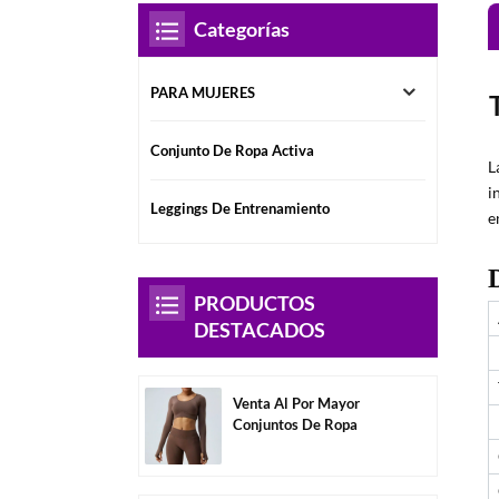
Categorías
PARA MUJERES
Conjunto De Ropa Activa
L
i
Leggings De Entrenamiento
e
PRODUCTOS
DESTACADOS
Venta Al Por Mayor
Conjuntos De Ropa
Deportiva Para Mujer Sin
Espalda De Manga
Larga-A3004