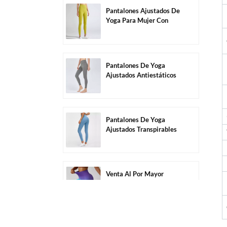
Pantalones Ajustados De
Yoga Para Mujer Con
Control De Barriga De
Color Sólido Al Por
Mayor-C1004
Pantalones De Yoga
Ajustados Antiestáticos
Altamente Elásticos Sin
Costuras Al Por Mayor-
C1006
Pantalones De Yoga
Ajustados Transpirables
Altamente Elásticos Sin
Costuras Al Por Mayor-
C1011
Venta Al Por Mayor
Pantalones Cortos De
Ejercicio Sin Costuras De
Secado Rápido De Color
Degradado-C2005