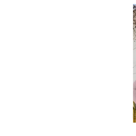
Pantalones Cortos De
Gimnasio Con Control De
Barriga De Cintura Alta
Al Por Mayor
Personalizados-C2010
Gimnasio De Manga
Larga Top-D1005 De Las
Mujeres Ocasionales
Sueltas Al Por Mayor
Venta Al Por Mayor Tops
Cortos De Entrenamiento
Sexy De Manga Larga Sin
Costuras -D1009