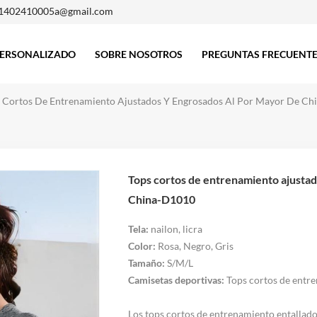
1402410005a@gmail.com
ERSONALIZADO
SOBRE NOSOTROS
PREGUNTAS FRECUENT
 Cortos De Entrenamiento Ajustados Y Engrosados Al Por Mayor De C
Tops cortos de entrenamiento ajustados y engrosados al por mayor de
China-D1010
Tela:
nailon, licra
Color:
Rosa, Negro, Gris
Tamaño:
S/M/L
Camisetas deportivas
:
Tops cortos de entr
Los tops cortos de entrenamiento entallado