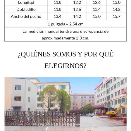
Longitud
11.8
12.2
12.6
13.0
Dobladillo
11.8
12.6
13.4
14.2
Ancho del pecho
13.4
14.2
15.0
15.7
1 pulgada = 2,54 cm
La medición manual tendrá una discrepancia de
aproximadamente 1-3 cm.
¿QUIÉNES SOMOS Y POR QUÉ
ELEGIRNOS?