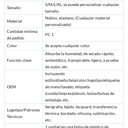
S/M/L/XL, se puede personalizar cualquier
Tamaño
tamaño.
Nailon, elastano. (Cualquier material
Material
personalizado)
Cantidad mínima
PC 1
de pedido
Color
Se acepta cualquier color.
Absorbe la humedad, de secado rápido,
Función clave
antiestático, transpirable, ligero, a prueba
de sudor, etc.
Incluyendo
estilo/diseño/tela/color/logotipo/etiquetas
OEM
de mano/lavado, etiqueta
(cosida/impresa)/envío, bolsa/bolsas de
embalaje, etc.
Serigrafía, tejido Jacquard, transferencia
Logotipo/Patrones
térmica, bordado, silicona, sublimación,
Técnicos
etc.
1 unidad en una bolsa de plástico de