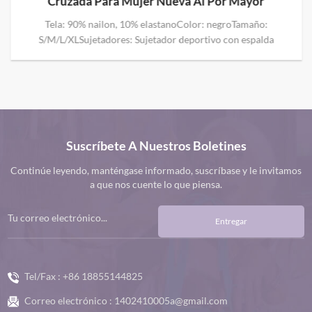
Soporte Alto Sexy Acolchado Al Por Mayor
Tela: 75% nailon, 25% elastanoColor: negro, blanco, azul,
grisTamaño: S/M/L/XLSujetadores: Sujetador deportivo de talla
grande con soporte alto El sujetador deportivo acolchado sexy
de talla grande con soporte alto es un sujetador deportivo
diseñado específicamente para mujeres con busto, que brinda
soporte y comodidad superiores. Su exclusivo diseño
engrosado mantiene sus senos estables mientras le brinda
curvas sexys. Ya sea para ejercicios de alta intensidad o para
Suscríbete A Nuestros Boletines
uso diario, este sostén te brinda el apoyo que necesitas para
sentirte segura en una variedad de actividades.​
Continúe leyendo, manténgase informado, suscríbase y le invitamos
a que nos cuente lo que piensa.
Entregar
Tel/Fax :
+86 18855144825
Correo electrónico :
1402410005a@gmail.com